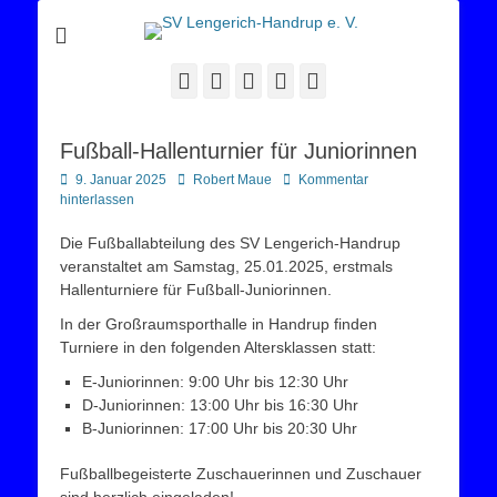
Sportverein Lengerich Handrup
SV Lengerich-
Handrup e. V.
Facebook
Twitter
E-
YouTube
Instagram
Mail
Fußball-Hallenturnier für Juniorinnen
Posted
Autor
9. Januar 2025
Robert Maue
Kommentar
on
hinterlassen
Die Fußballabteilung des SV Lengerich-Handrup
veranstaltet am Samstag, 25.01.2025, erstmals
Hallenturniere für Fußball-Juniorinnen.
In der Großraumsporthalle in Handrup finden
Turniere in den folgenden Altersklassen statt:
E-Juniorinnen: 9:00 Uhr bis 12:30 Uhr
D-Juniorinnen: 13:00 Uhr bis 16:30 Uhr
B-Juniorinnen: 17:00 Uhr bis 20:30 Uhr
Fußballbegeisterte Zuschauerinnen und Zuschauer