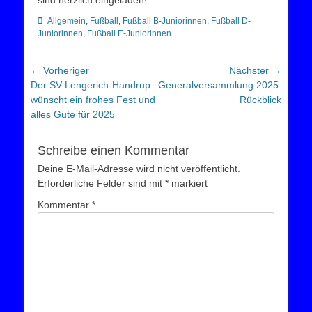
sind herzlich eingeladen!
Kategorien
Allgemein
,
Fußball
,
Fußball B-Juniorinnen
,
Fußball D-
Juniorinnen
,
Fußball E-Juniorinnen
Beitragsnavigation
← Vorheriger
Nächster →
Vorheriger
Nächster
Der SV Lengerich-Handrup
Generalversammlung 2025:
Beitrag:
Beitrag:
wünscht ein frohes Fest und
Rückblick
alles Gute für 2025
Schreibe einen Kommentar
Deine E-Mail-Adresse wird nicht veröffentlicht.
Erforderliche Felder sind mit
*
markiert
Kommentar
*