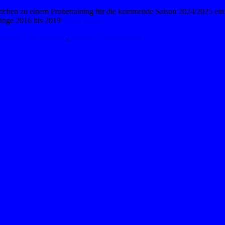
ädchen zu einem Probetraining für die kommende Saison 2024/2025 ein
rgänge 2016 bis 2019
weiterlesen…
ußball D-Juniorinnen
,
Fußball E-Juniorinnen