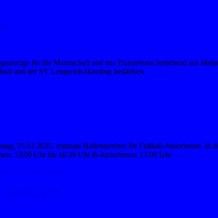
en
en
gsanzüge für die Mannschaft und das Trainerteam bestehend aus Mel
chaft und der SV Lengerich-Handrup bedanken
weiterlesen…
ag, 25.01.2025, erstmals Hallenturniere für Fußball-Juniorinnen. In 
innen: 13:00 Uhr bis 16:30 Uhr B-Juniorinnen: 17:00 Uhr
weiterlesen…
ußball E-Juniorinnen
 April 2024