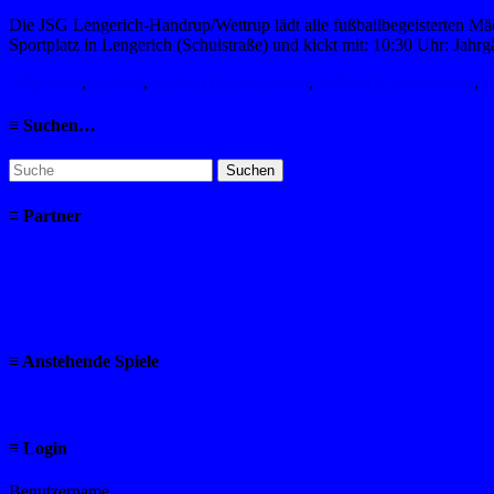
on
Die JSG Lengerich-Handrup/Wettrup lädt alle fußballbegeisterten M
Sportplatz in Lengerich (Schulstraße) und kickt mit: 10:30 Uhr: Jah
Kategorien
Allgemein
,
Fußball
,
Fußball B-Juniorinnen
,
Fußball C-Juniorinnen
,
F
≡ Suchen…
Suchen
nach:
≡ Partner
≡ Anstehende Spiele
≡ Login
Benutzername