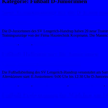
Kategorie:
Fußball D-Juniorinnen
Neue Trainingsanzüge für die D-Juniorinn
Posted
Autor
19. April 2025
19. April 2025
Simon Kaufmann
Kommentar hinterlass
on
Die D-Juniorinnen des SV Lengerich-Handrup haben 20 neue Trainin
Trainingsanzüge von der Firma Haustechnik Koopmann. Die Manns
Kategorien
Allgemein
,
Fußball
,
Fußball D-Juniorinnen
Fußball-Hallenturnier für Juniorinnen
Posted
Autor
9. Januar 2025
Robert Maue
Kommentar hinterlassen
on
Die Fußballabteilung des SV Lengerich-Handrup veranstaltet am Samst
Altersklassen statt: E-Juniorinnen: 9:00 Uhr bis 12:30 Uhr D-Junior
Kategorien
Allgemein
,
Fußball
,
Fußball B-Juniorinnen
,
Fußball D-Juniorinnen
,
F
Fußball-Probetraining für Mädchen am 14.
Posted
Autor
2. April 2024
2. April 2024
Robert Maue
Kommentar hinterlassen