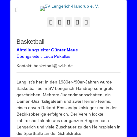
Sportverein Lengerich Handrup
SV Lengerich-
Handrup e. V.
Facebook
Twitter
E-
YouTube
Instagram
Mail
Basketball
Abteilungsleiter Günter Maue
Übungsleiter: Luca Pukallus
Kontakt: basketball@svl-h.de
Lang ist’s her: In den 1980er-/90er-Jahren wurde
Basketball beim SV Lengerich-Handrup sehr groß
geschrieben. Mehrere Jugendmannschaften, ein
Damen-Bezirksligateam und zwei Herren-Teams,
eines davon Rekord-Emslandpokalsieger und in der
Bezirksoberliga erfolgreich. Der Verein lockte
zahlreiche Talente aus der ganzen Region nach
Lengerich und viele Zuschauer zu den Heimspielen in
die Sporthalle an der Schulstraße.