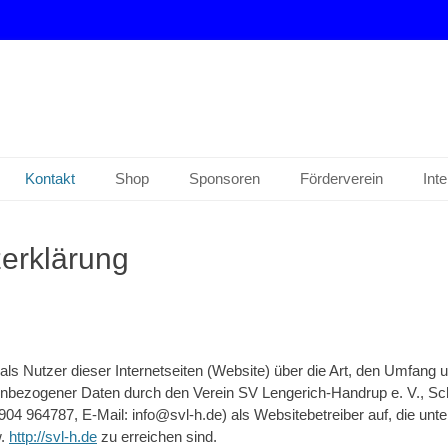
drup e. V.
Kontakt
Shop
Sponsoren
Förderverein
Int
erklärung
e als Nutzer dieser Internetseiten (Website) über die Art, den Umfan
bezogener Daten durch den Verein SV Lengerich-Handrup e. V., Sch
904 964787, E-Mail: info@svl-h.de) als Websitebetreiber auf, die unt
.
http://svl-h.de
zu erreichen sind.