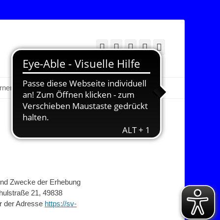
Facebook
Twitter
E-
YouTube
Instagram
Mail
Suchen
erner Bereich
g und Zwecke der Erhebung
ulstraße 21, 49838
er der Adresse
https://sv-