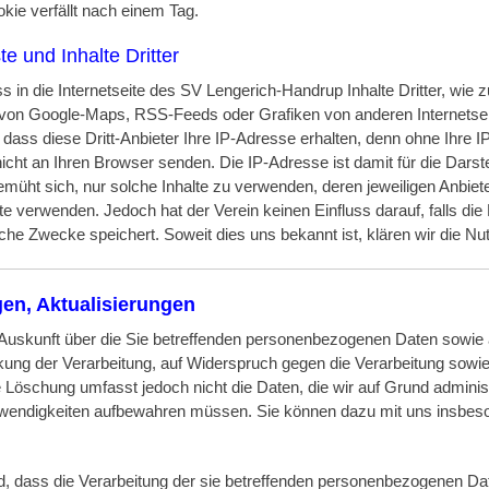
kie verfällt nach einem Tag.
 und Inhalte Dritter
in die Internetseite des SV Lengerich-Handrup Inhalte Dritter, wie 
 von Google-Maps, RSS-Feeds oder Grafiken von anderen Internetse
dass diese Dritt-Anbieter Ihre IP-Adresse erhalten, denn ohne Ihre 
 nicht an Ihren Browser senden. Die IP-Adresse ist damit für die Darste
bemüht sich, nur solche Inhalte zu verwenden, deren jeweiligen Anbiete
te verwenden. Jedoch hat der Verein keinen Einfluss darauf, falls die D
ische Zwecke speichert. Soweit dies uns bekannt ist, klären wir die Nu
en, Aktualisierungen
Auskunft über die Sie betreffenden personenbezogenen Daten sowie a
ung der Verarbeitung, auf Widerspruch gegen die Verarbeitung sowi
 Löschung umfasst jedoch nicht die Daten, die wir auf Grund administr
twendigkeiten aufbewahren müssen. Sie können dazu mit uns insbeso
d, dass die Verarbeitung der sie betreffenden personenbezogenen D