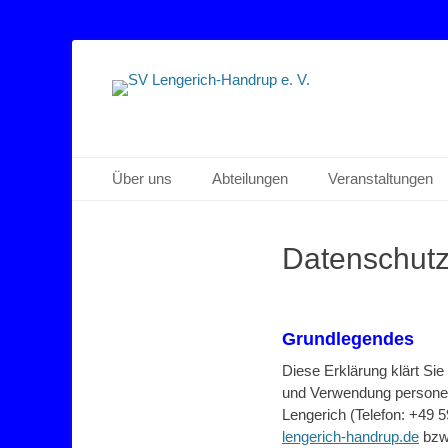
Sportverein Lengerich Handrup
SV Lengerich-Han
Primäres Menü
Zum
Über uns
Abteilungen
Veranstaltungen
Inhalt
springen
Datenschutz
Grundlegendes
Diese Erklärung klärt Si
und Verwendung personen
Lengerich (Telefon: +49 5
lengerich-handrup.de
bzw