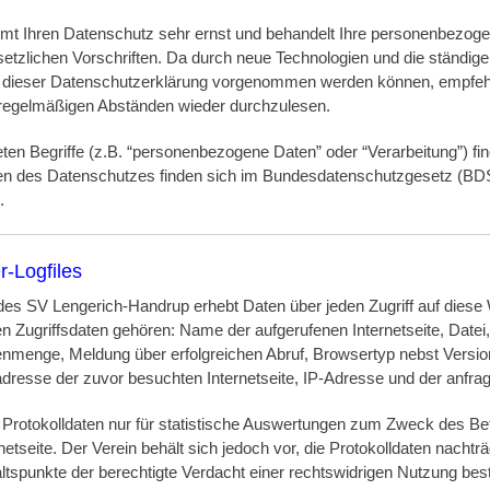
mt Ihren Datenschutz sehr ernst und behandelt Ihre personenbezoge
etzlichen Vorschriften. Da durch neue Technologien und die ständige
dieser Datenschutzerklärung vorgenommen werden können, empfehle
 regelmäßigen Abständen wieder durchzulesen.
eten Begriffe (z.B. “personenbezogene Daten” oder “Verarbeitung”) fi
gen des Datenschutzes finden sich im Bundesdatenschutzgesetz (B
.
r-Logfiles
s SV Lengerich-Handrup erhebt Daten über jeden Zugriff auf diese
en Zugriffsdaten gehören: Name der aufgerufenen Internetseite, Date
enmenge, Meldung über erfolgreichen Abruf, Browsertyp nebst Versi
adresse der zuvor besuchten Internetseite, IP-Adresse und der anfra
 Protokolldaten nur für statistische Auswertungen zum Zweck des Bet
netseite. Der Verein behält sich jedoch vor, die Protokolldaten nachtr
ltspunkte der berechtigte Verdacht einer rechtswidrigen Nutzung best