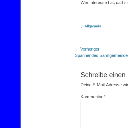
Wer Interesse hat, darf 
Kategorien
Allgemein
Beitragsnaviga
← Vorheriger
Vorheriger
Spannendes Samtgemeinde-F
Beitrag:
Schreibe eine
Deine E-Mail-Adresse wird
Kommentar
*