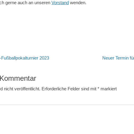
sich gerne auch an unseren
Vorstand
wenden.
tion
Nächster
ußballpokalturnier 2023
Neuer Termin für
Beitrag:
n Kommentar
 nicht veröffentlicht.
Erforderliche Felder sind mit
*
markiert