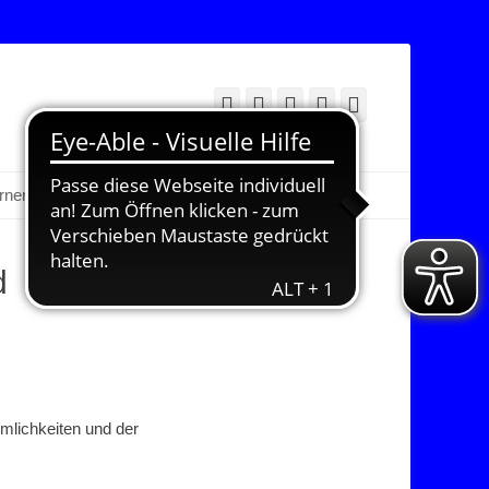
Facebook
Twitter
E-
YouTube
Instagram
Mail
Suchen
erner Bereich
d
umlichkeiten und der