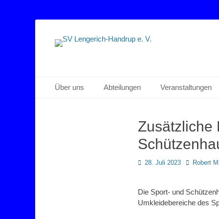
Sportverein Lengerich Handrup
SV Lengerich-Han
Primäres Menü
Zum
Über uns
Abteilungen
Veranstaltungen
Inhalt
springen
Zusätzliche 
Schützenha
Posted
Autor
28. Juli 2023
Robert M
on
Die Sport- und Schützenh
Umkleidebereiche des Sp