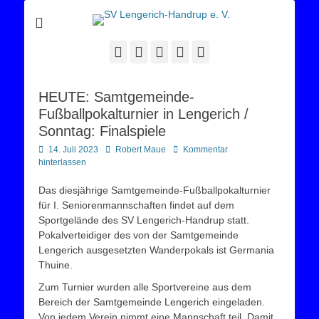
Sportverein Lengerich Handrup
SV Lengerich-
Handrup e. V.
Facebook
Twitter
E-
YouTube
Instagram
Mail
HEUTE: Samtgemeinde-
Fußballpokalturnier in Lengerich /
Sonntag: Finalspiele
Posted
Autor
14. Juli 2023
Robert Maue
Kommentar
on
hinterlassen
Das diesjährige Samtgemeinde-Fußballpokalturnier
für I. Seniorenmannschaften findet auf dem
Sportgelände des SV Lengerich-Handrup statt.
Pokalverteidiger des von der Samtgemeinde
Lengerich ausgesetzten Wanderpokals ist Germania
Thuine.
Zum Turnier wurden alle Sportvereine aus dem
Bereich der Samtgemeinde Lengerich eingeladen.
Von jedem Verein nimmt eine Mannschaft teil. Damit