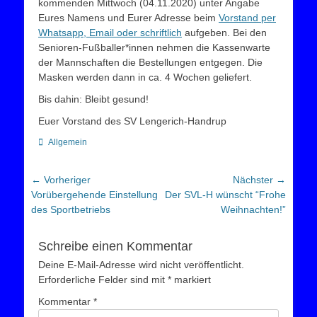
kommenden Mittwoch (04.11.2020) unter Angabe
Eures Namens und Eurer Adresse beim
Vorstand per
Whatsapp, Email oder schriftlich
aufgeben. Bei den
Senioren-Fußballer*innen nehmen die Kassenwarte
der Mannschaften die Bestellungen entgegen. Die
Masken werden dann in ca. 4 Wochen geliefert.
Bis dahin: Bleibt gesund!
Euer Vorstand des SV Lengerich-Handrup
Kategorien
Allgemein
Beitragsnavigation
← Vorheriger
Nächster →
Vorheriger
Nächster
Vorübergehende Einstellung
Der SVL-H wünscht “Frohe
Beitrag:
Beitrag:
des Sportbetriebs
Weihnachten!”
Schreibe einen Kommentar
Deine E-Mail-Adresse wird nicht veröffentlicht.
Erforderliche Felder sind mit
*
markiert
Kommentar
*