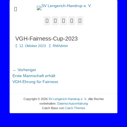
Sportverein Lengerich Handrup
SV Lengerich-
Handrup e. V.
Facebook
Twitter
E-
YouTube
Instagram
Mail
VGH-Fairness-Cup-2023
Posted
Autor
12. Oktober 2023
RMAdmin
on
Beitragsnavigation
← Vorheriger
Vorheriger
Erste Mannschaft erhält
Beitrag:
VGH-Ehrung für Fairness
Copyright © 2026
SV Lengerich-Handrup e. V.
. Alle Rechte
vorbehalten.
Datenschutzerklärung
Catch Base von
Catch Themes