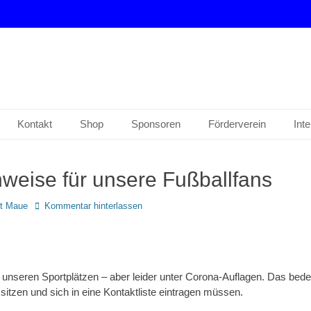
drup e. V.
Kontakt
Shop
Sponsoren
Förderverein
Int
nweise für unsere Fußballfans
t Maue
Kommentar hinterlassen
f unseren Sportplätzen – aber leider unter Corona-Auflagen. Das bede
itzen und sich in eine Kontaktliste eintragen müssen.