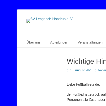
Sportverein Lengerich Handrup
SV Lengerich-Han
Primäres Menü
Zum
Über uns
Abteilungen
Veranstaltungen
Inhalt
springen
Wichtige Hi
Posted
Autor
15. August 2020
Rober
on
Liebe Fußballfreunde,
der Fußball ist zurück au
Personen alle Zuschauer s