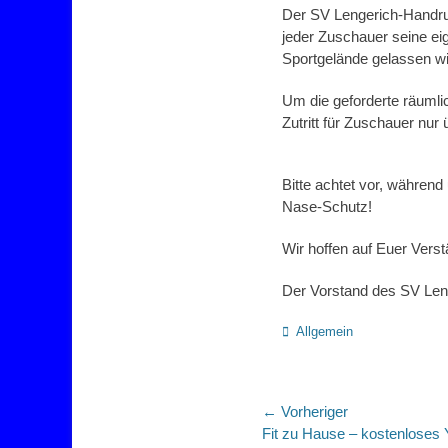
Der SV Lengerich-Handrup
jeder Zuschauer seine eig
Sportgelände gelassen wi
Um die geforderte räumli
Zutritt für Zuschauer nur
Bitte achtet vor, während
Nase-Schutz!
Wir hoffen auf Euer Vers
Der Vorstand des SV Len
Kategorien
Allgemein
Beitragsnaviga
← Vorheriger
Vorheriger
Fit zu Hause – kostenloses 