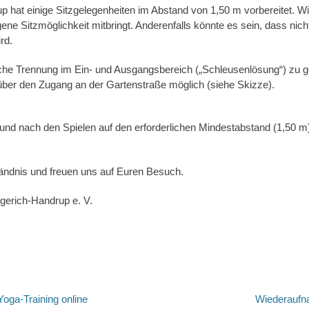
 hat einige Sitzgelegenheiten im Abstand von 1,50 m vorbereitet. Wi
ene Sitzmöglichkeit mitbringt. Anderenfalls könnte es sein, dass nic
rd.
che Trennung im Ein- und Ausgangsbereich („Schleusenlösung“) zu ge
 über den Zugang an der Gartenstraße möglich (siehe Skizze).
 und nach den Spielen auf den erforderlichen Mindestabstand (1,50 m
tändnis und freuen uns auf Euren Besuch.
gerich-Handrup e. V.
tion
Nächster
Yoga-Training online
Wiederaufn