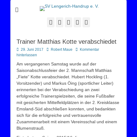
Sportverein Lengerich Handrup
SV Lengerich-
Handrup e. V.
Facebook
Twitter
E-
YouTube
Instagram
Mail
Trainer Matthias Kotte verabschiedet
Posted
Autor
29. Juni 2017
Robert Maue
Kommentar
on
hinterlassen
Am vergangenen Samstag wurde auf der
Saisonabschlussfeier der 2. Mannschaft Matthias
„Fiete“ Kotte verabschiedet. Hubert Hockling (1.
Vorsitzender) und Markus Öing (sportlicher Leiter)
erinnerten bei der Verabschiedung an zwei
erfolgreiche Trainerspielzeiten, die seine Fußballer
mit gesicherten Mittelfeldplätzen in der 2. Kreisklasse
Emsland-Süd abschließen konnten, und bedankten
sich für die erfolgreiche und vertrauensvolle
Zusammenarbeit mit einem Vereinsschal und einem
Blumenstrauß.