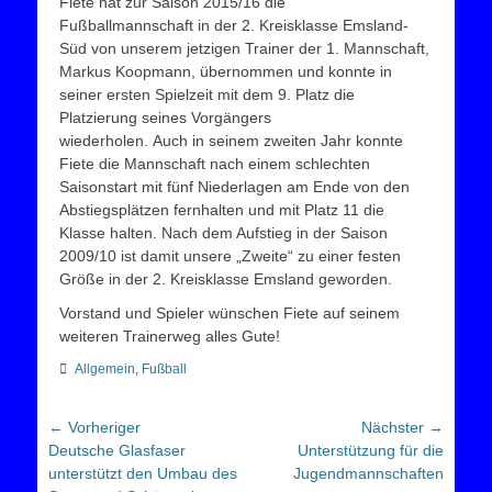
Fiete hat zur Saison 2015/16 die
Fußballmannschaft in der 2. Kreisklasse Emsland-
Süd von unserem jetzigen Trainer der 1. Mannschaft,
Markus Koopmann, übernommen und konnte in
seiner ersten Spielzeit mit dem 9. Platz die
Platzierung seines Vorgängers
wiederholen. Auch in seinem zweiten Jahr konnte
Fiete die Mannschaft nach einem schlechten
Saisonstart mit fünf Niederlagen am Ende von den
Abstiegsplätzen fernhalten und mit Platz 11 die
Klasse halten. Nach dem Aufstieg in der Saison
2009/10 ist damit unsere „Zweite“ zu einer festen
Größe in der 2. Kreisklasse Emsland geworden.
Vorstand und Spieler wünschen Fiete auf seinem
weiteren Trainerweg alles Gute!
Kategorien
Allgemein
,
Fußball
Beitragsnavigation
← Vorheriger
Nächster →
Vorheriger
Nächster
Deutsche Glasfaser
Unterstützung für die
Beitrag:
Beitrag:
unterstützt den Umbau des
Jugendmannschaften