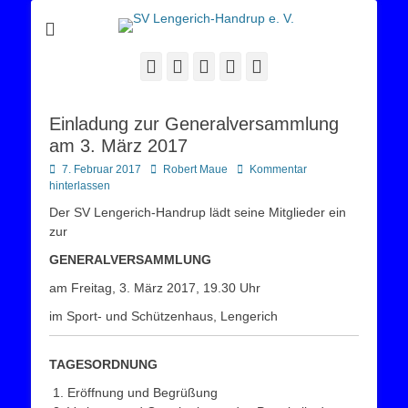
Sportverein Lengerich Handrup
SV Lengerich-
Handrup e. V.
Facebook
Twitter
E-
YouTube
Instagram
Mail
Einladung zur Generalversammlung
am 3. März 2017
Posted
Autor
7. Februar 2017
Robert Maue
Kommentar
on
hinterlassen
Der SV Lengerich-Handrup lädt seine Mitglieder ein
zur
GENERALVERSAMMLUNG
am Freitag, 3. März 2017, 19.30 Uhr
im Sport- und Schützenhaus, Lengerich
TAGESORDNUNG
Eröffnung und Begrüßung