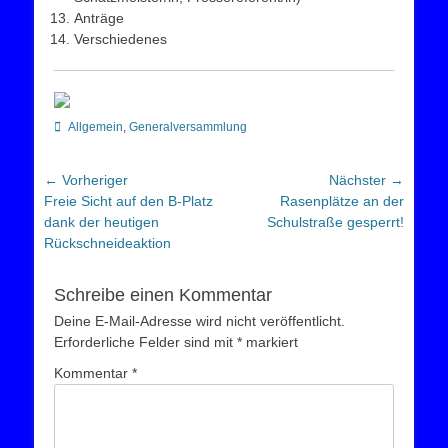
Anträge
Verschiedenes
Kategorien
Allgemein
,
Generalversammlung
Beitragsnavigation
← Vorheriger
Nächster →
Vorheriger
Nächster
Freie Sicht auf den B-Platz
Rasenplätze an der
Beitrag:
Beitrag:
dank der heutigen
Schulstraße gesperrt!
Rückschneideaktion
Schreibe einen Kommentar
Deine E-Mail-Adresse wird nicht veröffentlicht.
Erforderliche Felder sind mit
*
markiert
Kommentar
*