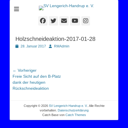
Sportverein Lengerich Handrup
SV Lengerich-
Handrup e. V.
Facebook
Twitter
E-
YouTube
Instagram
Mail
Holzschneideaktion-2017-01-28
Posted
Autor
28. Januar 2017
RMAdmin
on
Beitragsnavigation
← Vorheriger
Vorheriger
Freie Sicht auf den B-Platz
Beitrag:
dank der heutigen
Rückschneideaktion
Copyright © 2026
SV Lengerich-Handrup e. V.
. Alle Rechte
vorbehalten.
Datenschutzerklärung
Catch Base von
Catch Themes