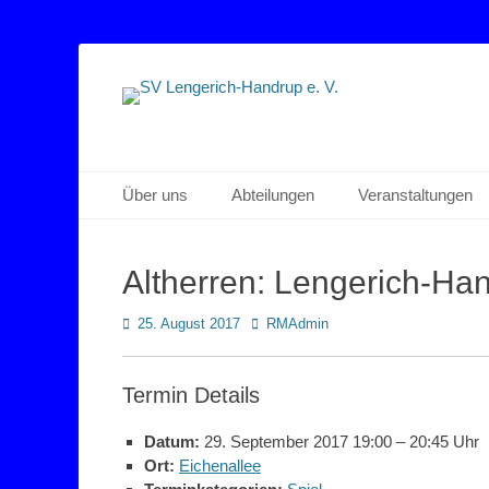
Sportverein Lengerich Handrup
SV Lengerich-Han
Primäres Menü
Zum
Über uns
Abteilungen
Veranstaltungen
Inhalt
springen
Altherren: Lengerich-Ha
Posted
Autor
25. August 2017
RMAdmin
on
Termin Details
Datum:
29. September 2017 19:00
–
20:45 Uhr
Ort:
Eichenallee