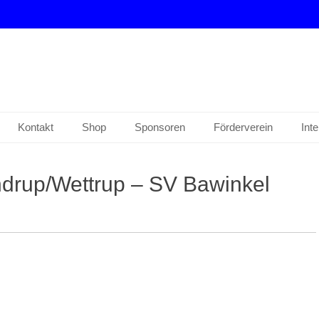
drup e. V.
Kontakt
Shop
Sponsoren
Förderverein
Int
ndrup/Wettrup – SV Bawinkel