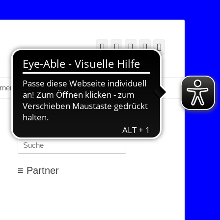
Facebook
Twitter
E-
YouTube
Instagram
Mail
Suchen
erner Bereich
≡ Suchen…
Suchen
nach:
≡ Partner