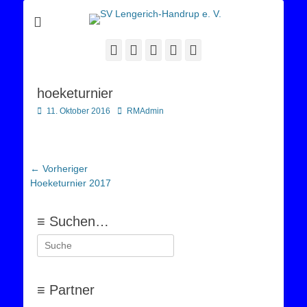
Sportverein Lengerich Handrup
SV Lengerich-
Handrup e. V.
Facebook
Twitter
E-
YouTube
Instagram
Mail
hoeketurnier
Posted
Autor
11. Oktober 2016
RMAdmin
on
Beitragsnavigation
← Vorheriger
Vorheriger
Hoeketurnier 2017
Beitrag:
≡ Suchen…
Suchen
nach:
≡ Partner