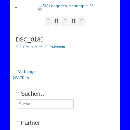
Sportverein Lengerich Handrup
SV Lengerich-
Handrup e. V.
Facebook
Twitter
E-
YouTube
Instagram
Mail
DSC_0130
Posted
Autor
19. März 2025
RMAdmin
on
Beitragsnavigation
← Vorheriger
Vorheriger
GV 2025
Beitrag:
≡ Suchen…
Suchen
nach:
≡ Partner