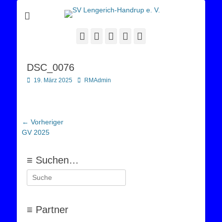
Sportverein Lengerich Handrup
SV Lengerich-
Handrup e. V.
Facebook
Twitter
E-
YouTube
Instagram
Mail
DSC_0076
Posted
Autor
19. März 2025
RMAdmin
on
Beitragsnavigation
← Vorheriger
Vorheriger
GV 2025
Beitrag:
≡ Suchen…
Suchen
nach:
≡ Partner