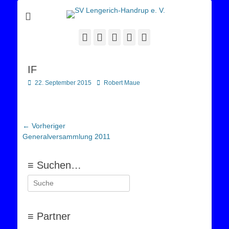
Sportverein Lengerich Handrup
SV Lengerich-
Handrup e. V.
Facebook
Twitter
E-
YouTube
Instagram
Mail
IF
Posted
Autor
22. September 2015
Robert Maue
on
Beitragsnavigation
← Vorheriger
Vorheriger
Generalversammlung 2011
Beitrag:
≡ Suchen…
Suchen
nach:
≡ Partner