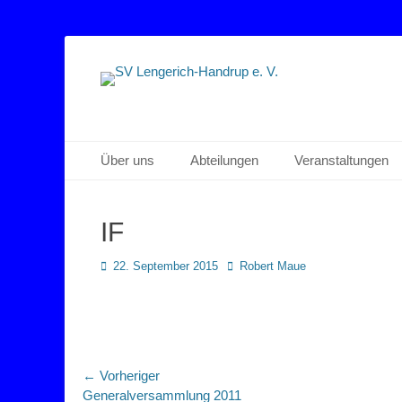
Sportverein Lengerich Handrup
SV Lengerich-Han
Primäres Menü
Zum
Über uns
Abteilungen
Veranstaltungen
Inhalt
springen
IF
Posted
Autor
22. September 2015
Robert Maue
on
Beitragsnavigation
← Vorheriger
Vorheriger
Generalversammlung 2011