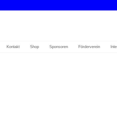
drup e. V.
Kontakt
Shop
Sponsoren
Förderverein
Int