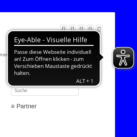
Facebook
Twitter
E-
YouTube
Instagram
Mail
Suchen
erner Bereich
≡ Suchen…
Suchen
nach:
≡ Partner