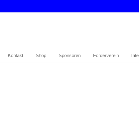
drup e. V.
Kontakt
Shop
Sponsoren
Förderverein
Int