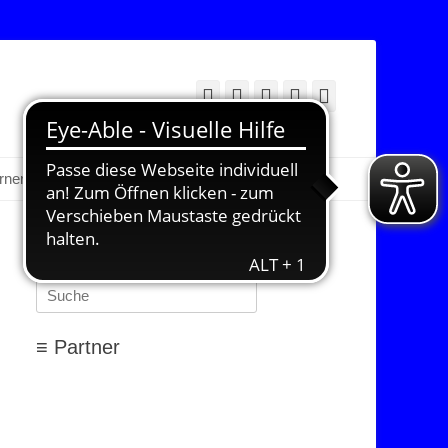
Facebook
Twitter
E-
YouTube
Instagram
Mail
Suchen
erner Bereich
≡ Suchen…
Suchen
nach:
≡ Partner