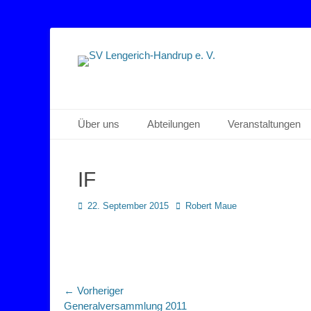
Sportverein Lengerich Handrup
SV Lengerich-Han
Primäres Menü
Zum
Über uns
Abteilungen
Veranstaltungen
Inhalt
springen
IF
Posted
Autor
22. September 2015
Robert Maue
on
Beitragsnavigation
← Vorheriger
Vorheriger
Generalversammlung 2011