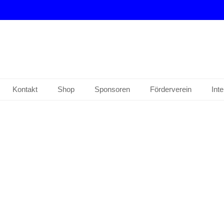
drup e. V.
Kontakt
Shop
Sponsoren
Förderverein
Int