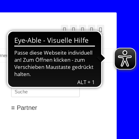
Facebook
Twitter
E-
YouTube
Instagram
Mail
Suchen
erner Bereich
≡ Suchen…
Suchen
nach:
≡ Partner