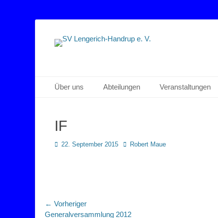
Sportverein Lengerich Handrup
SV Lengerich-Han
Primäres Menü
Zum
Über uns
Abteilungen
Veranstaltungen
Inhalt
springen
IF
Posted
Autor
22. September 2015
Robert Maue
on
Beitragsnavigation
← Vorheriger
Vorheriger
Generalversammlung 2012