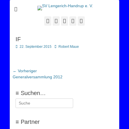
Sportverein Lengerich Handrup
SV Lengerich-
Handrup e. V.
Facebook
Twitter
E-
YouTube
Instagram
Mail
IF
Posted
Autor
22. September 2015
Robert Maue
on
Beitragsnavigation
← Vorheriger
Vorheriger
Generalversammlung 2012
Beitrag:
≡ Suchen…
Suchen
nach:
≡ Partner