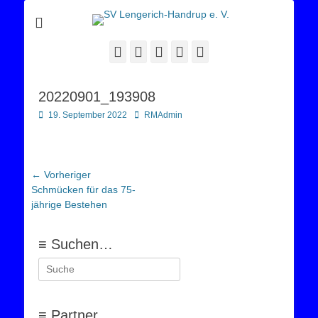
Sportverein Lengerich Handrup
SV Lengerich-
Handrup e. V.
Facebook
Twitter
E-
YouTube
Instagram
Mail
20220901_193908
Posted
Autor
19. September 2022
RMAdmin
on
Beitragsnavigation
← Vorheriger
Vorheriger
Schmücken für das 75-
Beitrag:
jährige Bestehen
≡ Suchen…
Suchen
nach:
≡ Partner