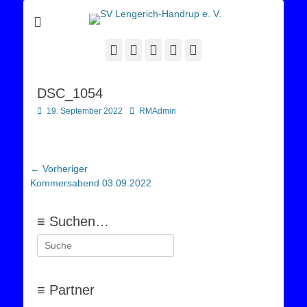
Sportverein Lengerich Handrup
SV Lengerich-
Handrup e. V.
Facebook
Twitter
E-
YouTube
Instagram
Mail
DSC_1054
Posted
Autor
19. September 2022
RMAdmin
on
Beitragsnavigation
← Vorheriger
Vorheriger
Kommersabend 03.09.2022
Beitrag:
≡ Suchen…
Suchen
nach:
≡ Partner