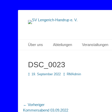
Sportverein Lengerich Handrup
SV Lengerich-Han
Primäres Menü
Zum
Über uns
Abteilungen
Veranstaltungen
Inhalt
springen
DSC_0023
Posted
Autor
19. September 2022
RMAdmin
on
Beitragsnavigation
← Vorheriger
Vorheriger
Kommersabend 03.09.2022