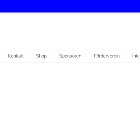
drup e. V.
Kontakt
Shop
Sponsoren
Förderverein
Int