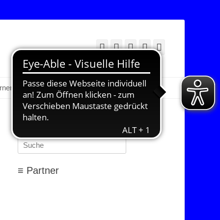
Facebook
Twitter
E-
YouTube
Instagram
Mail
Suchen
erner Bereich
≡ Suchen…
Suchen
nach:
≡ Partner