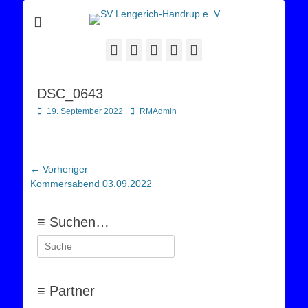
Sportverein Lengerich Handrup
SV Lengerich-
Handrup e. V.
Facebook
Twitter
E-
YouTube
Instagram
Mail
DSC_0643
Posted
Autor
19. September 2022
RMAdmin
on
Beitragsnavigation
← Vorheriger
Vorheriger
Kommersabend 03.09.2022
Beitrag:
≡ Suchen…
Suchen
nach:
≡ Partner