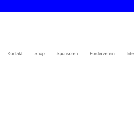
drup e. V.
Kontakt
Shop
Sponsoren
Förderverein
Int