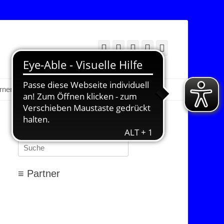
Facebook
Twitter
E-
YouTube
Instagram
Mail
Suchen
erner Bereich
≡ Suchen…
Suchen
nach:
≡ Partner