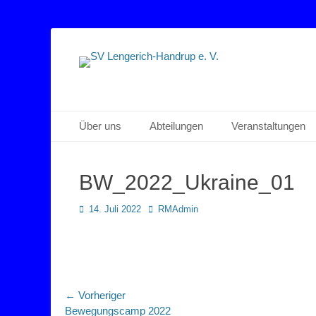
Sportverein Lengerich Handrup
SV Lengerich-Han
Primäres Menü
Zum
Über uns
Abteilungen
Veranstaltungen
Inhalt
springen
BW_2022_Ukraine_01
Posted
Autor
14. Juli 2022
RMAdmin
on
Beitragsnavigation
← Vorheriger
Vorheriger
Bewegungscamp 2022