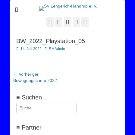
Sportverein Lengerich Handrup
SV Lengerich-
Handrup e. V.
Facebook
Twitter
E-
YouTube
Instagram
Mail
BW_2022_Playstation_05
Posted
Autor
14. Juli 2022
RMAdmin
on
Beitragsnavigation
← Vorheriger
Vorheriger
Bewegungscamp 2022
Beitrag:
≡ Suchen…
Suchen
nach:
≡ Partner