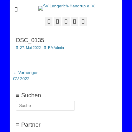
Sportverein Lengerich Handrup
SV Lengerich-
Handrup e. V.
Facebook
Twitter
E-
YouTube
Instagram
Mail
DSC_0135
Posted
Autor
27. Mai 2022
RMAdmin
on
Beitragsnavigation
← Vorheriger
Vorheriger
GV 2022
Beitrag:
≡ Suchen…
Suchen
nach:
≡ Partner