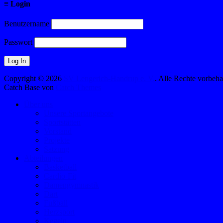
≡ Login
Benutzername
Passwort
Copyright © 2026
SV Lengerich-Handrup e. V.
. Alle Rechte vorbeha
Catch Base von
Catch Themes
Nach
Über uns
oben
Unsere Sportangebote
scrollen
Sportstätten
Vorstand
Projekte
Satzung
Abteilungen
Basketball
Cardio-Fit
Damengymnastik
Dart
Fußball
Herzsport
Kegeln