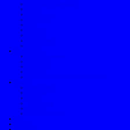
Kinderturnen / Kindertanzen
Lauftreff
Seniorenturnen
Schwimmen
Tennis
Tischtennis
Volleyball
Wassergymnastik
Yoga
Veranstaltungen
Generalversammlung
Hoeketurnier
Seniorenfest
Vereinsfest
Bewegungscamp “LENGERICH in motion”
Kontakt
Mitglied werden!
Sponsoring
Spenden
“SVL-H”-App
Impressum
Datenschutzerklärung
Shop
Sponsoren
Förderverein