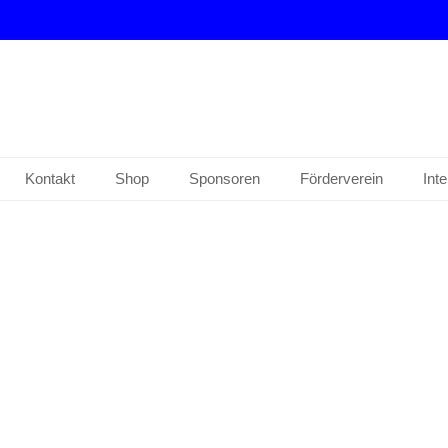
drup e. V.
Kontakt
Shop
Sponsoren
Förderverein
Int