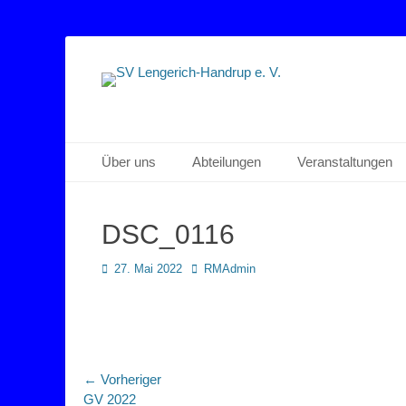
Sportverein Lengerich Handrup
SV Lengerich-Han
Primäres Menü
Zum
Über uns
Abteilungen
Veranstaltungen
Inhalt
springen
DSC_0116
Posted
Autor
27. Mai 2022
RMAdmin
on
Beitragsnavigation
← Vorheriger
Vorheriger
GV 2022