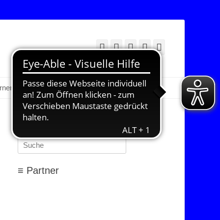
Facebook
Twitter
E-
YouTube
Instagram
Mail
Suchen
erner Bereich
≡ Suchen…
Suchen
nach:
≡ Partner