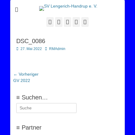
Sportverein Lengerich Handrup
SV Lengerich-
Handrup e. V.
Facebook
Twitter
E-
YouTube
Instagram
Mail
DSC_0086
Posted
Autor
27. Mai 2022
RMAdmin
on
Beitragsnavigation
← Vorheriger
Vorheriger
GV 2022
Beitrag:
≡ Suchen…
Suchen
nach:
≡ Partner