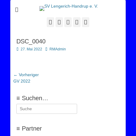
Sportverein Lengerich Handrup
SV Lengerich-
Handrup e. V.
Facebook
Twitter
E-
YouTube
Instagram
Mail
DSC_0040
Posted
Autor
27. Mai 2022
RMAdmin
on
Beitragsnavigation
← Vorheriger
Vorheriger
GV 2022
Beitrag:
≡ Suchen…
Suchen
nach:
≡ Partner