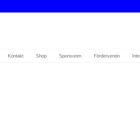
drup e. V.
Kontakt
Shop
Sponsoren
Förderverein
Int