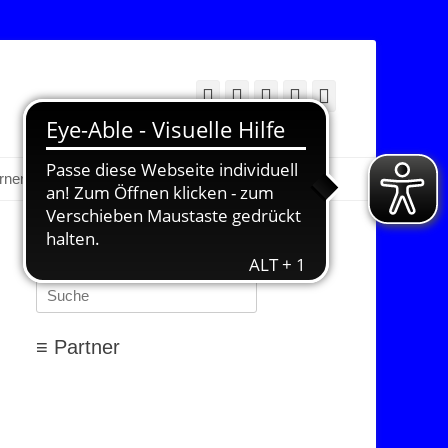
Facebook
Twitter
E-
YouTube
Instagram
Mail
Suchen
erner Bereich
≡ Suchen…
Suchen
nach:
≡ Partner