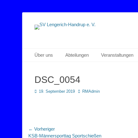
Sportverein Lengerich Handrup
SV Lengerich-Han
Primäres Menü
Zum
Über uns
Abteilungen
Veranstaltungen
Inhalt
springen
DSC_0054
Posted
Autor
19. September 2019
RMAdmin
on
Beitragsnavigation
← Vorheriger
Vorheriger
KSB-Männersporttag Sportschießen