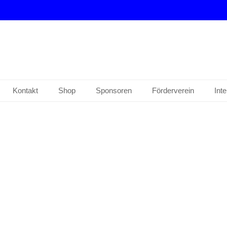
drup e. V.
Kontakt
Shop
Sponsoren
Förderverein
Int