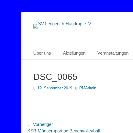
Sportverein Lengerich Handrup
SV Lengerich-Han
Primäres Menü
Zum
Über uns
Abteilungen
Veranstaltungen
Inhalt
springen
DSC_0065
Posted
Autor
19. September 2019
RMAdmin
on
Beitragsnavigation
← Vorheriger
Vorheriger
KSB-Männersporttag Beachvolleyball