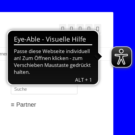
Facebook
Twitter
E-
YouTube
Instagram
Mail
Suchen
erner Bereich
≡ Suchen…
Suchen
nach:
≡ Partner