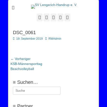
Sportverein Lengerich Handrup
SV Lengerich-
Handrup e. V.
Facebook
Twitter
E-
YouTube
Instagram
Mail
DSC_0061
Posted
Autor
19. September 2019
RMAdmin
on
Beitragsnavigation
← Vorheriger
Vorheriger
KSB-Männersporttag
Beitrag:
Beachvolleyball
≡ Suchen…
Suchen
nach:
≡ Partner