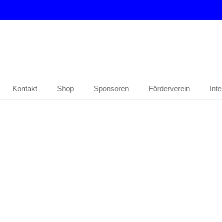
drup e. V.
Kontakt
Shop
Sponsoren
Förderverein
Int