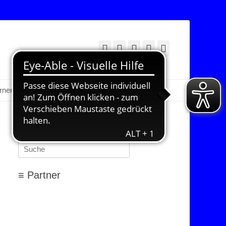
Facebook
Twitter
E-
YouTube
Instagram
Mail
Suchen
erner Bereich
≡ Suchen…
Suchen
nach:
≡ Partner