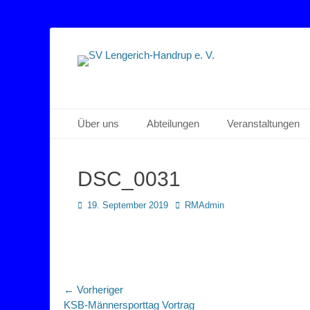
Sportverein Lengerich Handrup
SV Lengerich-Han
Primäres Menü
Zum
Über uns
Abteilungen
Veranstaltungen
Inhalt
springen
DSC_0031
Posted
Autor
19. September 2019
RMAdmin
on
Beitragsnavigation
← Vorheriger
Vorheriger
KSB-Männersporttag Vortrag