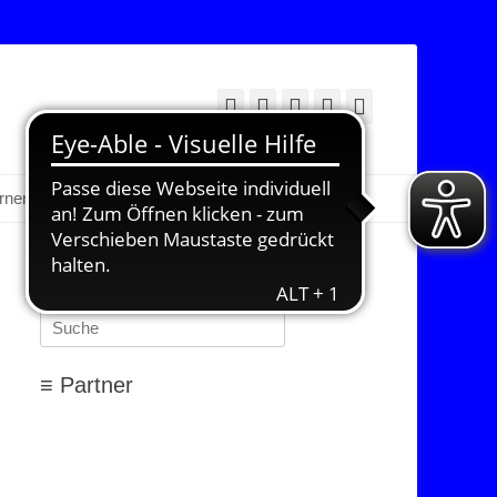
Facebook
Twitter
E-
YouTube
Instagram
Mail
Suchen
erner Bereich
≡ Suchen…
Suchen
nach:
≡ Partner