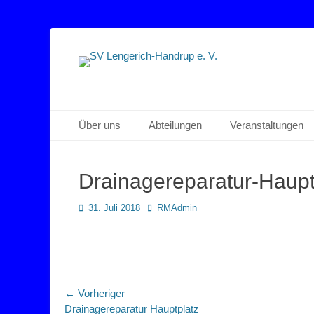
Sportverein Lengerich Handrup
SV Lengerich-Han
Primäres Menü
Zum
Über uns
Abteilungen
Veranstaltungen
Inhalt
springen
Drainagereparatur-Haupt
Posted
Autor
31. Juli 2018
RMAdmin
on
Beitragsnavigation
← Vorheriger
Vorheriger
Drainagereparatur Hauptplatz