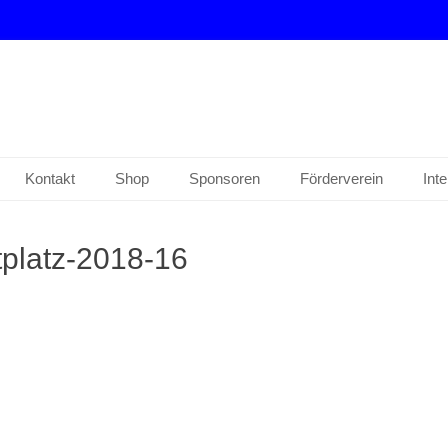
drup e. V.
Kontakt
Shop
Sponsoren
Förderverein
Int
platz-2018-16