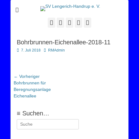
Sportverein Lengerich Handrup
SV Lengerich-
Handrup e. V.
Facebook
Twitter
E-
YouTube
Instagram
Mail
Bohrbrunnen-Eichenallee-2018-11
Posted
Autor
7. Juli 2018
RMAdmin
on
Beitragsnavigation
← Vorheriger
Vorheriger
Bohrbrunnen für
Beitrag:
Beregnungsanlage
Eichenallee
≡ Suchen…
Suchen
nach: