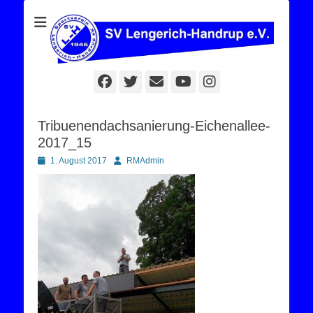
Sportverein Lengerich Handrup
SV Lengerich-
Handrup e. V.
Facebook
Twitter
E-
YouTube
Instagram
Mail
Tribuenendachsanierung-Eichenallee-
2017_15
Posted
Autor
1. August 2017
RMAdmin
on