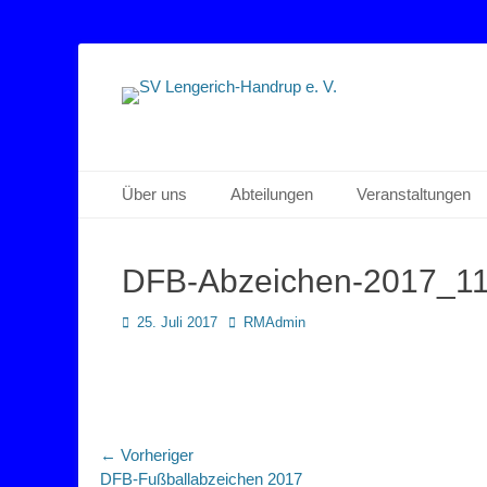
Sportverein Lengerich Handrup
SV Lengerich-Han
Primäres Menü
Zum
Über uns
Abteilungen
Veranstaltungen
Inhalt
springen
DFB-Abzeichen-2017_1
Posted
Autor
25. Juli 2017
RMAdmin
on
Beitragsnavigation
← Vorheriger
Vorheriger
DFB-Fußballabzeichen 2017