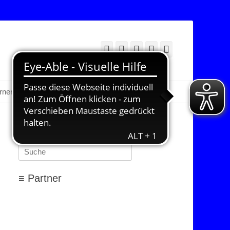
Facebook
Twitter
E-
YouTube
Instagram
Mail
Suchen
erner Bereich
≡ Suchen…
Suchen
nach:
≡ Partner