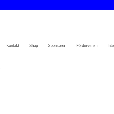
drup e. V.
Kontakt
Shop
Sponsoren
Förderverein
Int
1