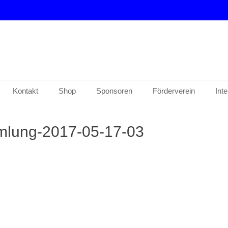
drup e. V.
Kontakt
Shop
Sponsoren
Förderverein
Int
mlung-2017-05-17-03