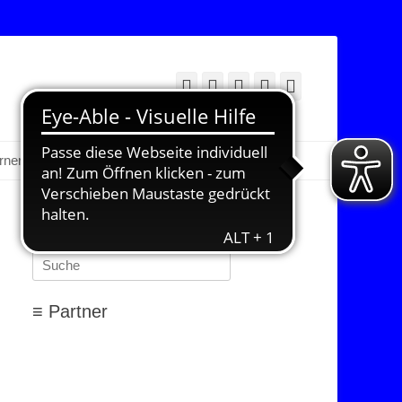
Facebook
Twitter
E-
YouTube
Instagram
Mail
Suchen
erner Bereich
≡ Suchen…
Suchen
nach:
≡ Partner