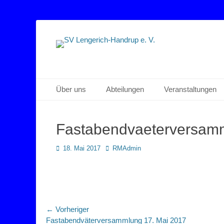
Sportverein Lengerich Handrup
SV Lengerich-Han
Primäres Menü
Zum
Über uns
Abteilungen
Veranstaltungen
Inhalt
springen
Fastabendvaeterversam
Posted
Autor
18. Mai 2017
RMAdmin
on
Beitragsnavigation
← Vorheriger
Vorheriger
Fastabendväterversammlung 17. Mai 2017