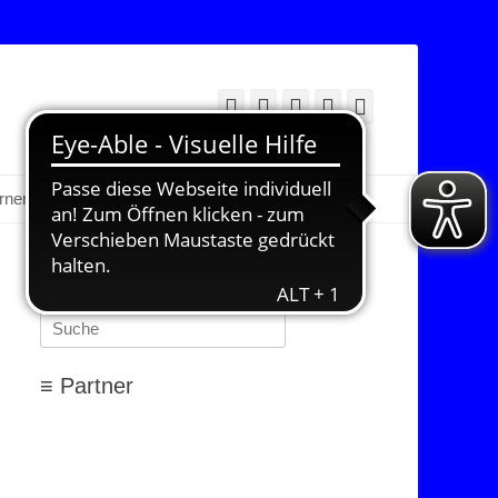
Facebook
Twitter
E-
YouTube
Instagram
Mail
Suchen
erner Bereich
≡ Suchen…
Suchen
nach:
≡ Partner