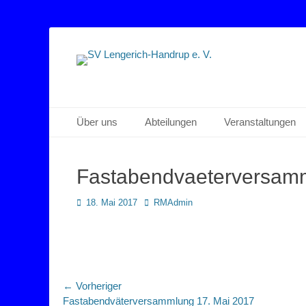
Sportverein Lengerich Handrup
SV Lengerich-Han
Primäres Menü
Zum
Über uns
Abteilungen
Veranstaltungen
Inhalt
springen
Fastabendvaeterversam
Posted
Autor
18. Mai 2017
RMAdmin
on
Beitragsnavigation
← Vorheriger
Vorheriger
Fastabendväterversammlung 17. Mai 2017