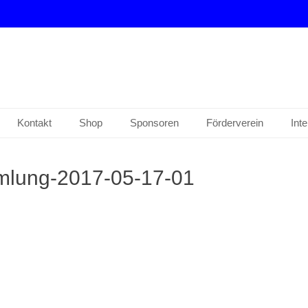
drup e. V.
Kontakt
Shop
Sponsoren
Förderverein
Int
mlung-2017-05-17-01