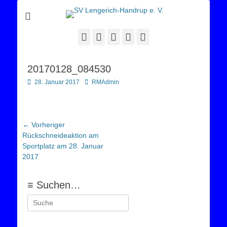
Sportverein Lengerich Handrup
SV Lengerich-
Handrup e. V.
Facebook
Twitter
E-
YouTube
Instagram
Mail
20170128_084530
Posted
Autor
28. Januar 2017
RMAdmin
on
Beitragsnavigation
← Vorheriger
Vorheriger
Rückschneideaktion am
Beitrag:
Sportplatz am 28. Januar
2017
≡ Suchen…
Suchen
nach: