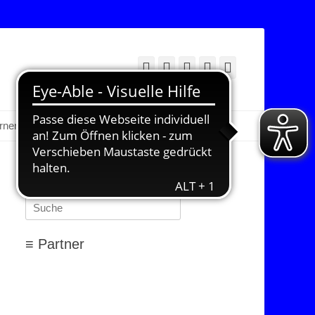
Facebook
Twitter
E-
YouTube
Instagram
Mail
Suchen
erner Bereich
≡ Suchen…
Suchen
nach:
≡ Partner