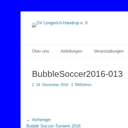
Sportverein Lengerich Handrup
SV Lengerich-Han
Primäres Menü
Zum
Über uns
Abteilungen
Veranstaltungen
Inhalt
springen
BubbleSoccer2016-013
Posted
Autor
19. Dezember 2016
RMAdmin
on
Beitragsnavigation
← Vorheriger
Vorheriger
Bubble Soccer-Turniere 2016