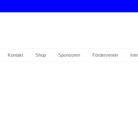
drup e. V.
Kontakt
Shop
Sponsoren
Förderverein
Int