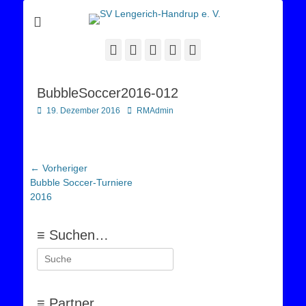
Sportverein Lengerich Handrup
SV Lengerich-
Handrup e. V.
Facebook
Twitter
E-
YouTube
Instagram
Mail
BubbleSoccer2016-012
Posted
Autor
19. Dezember 2016
RMAdmin
on
Beitragsnavigation
← Vorheriger
Vorheriger
Bubble Soccer-Turniere
Beitrag:
2016
≡ Suchen…
Suchen
nach:
≡ Partner