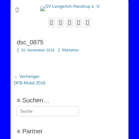
Sportverein Lengerich Handrup
SV Lengerich-
Handrup e. V.
Facebook
Twitter
E-
YouTube
Instagram
Mail
dsc_0875
Posted
Autor
20. November 2016
RMAdmin
on
Beitragsnavigation
← Vorheriger
Vorheriger
DFB-Mobil 2016
Beitrag:
≡ Suchen…
Suchen
nach:
≡ Partner