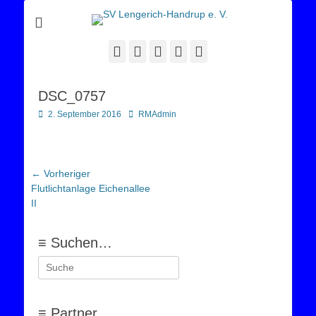
Sportverein Lengerich Handrup
SV Lengerich-
Handrup e. V.
Facebook
Twitter
E-
YouTube
Instagram
Mail
DSC_0757
Posted
Autor
2. September 2016
RMAdmin
on
Beitragsnavigation
← Vorheriger
Vorheriger
Flutlichtanlage Eichenallee
Beitrag:
II
≡ Suchen…
Suchen
nach:
≡ Partner