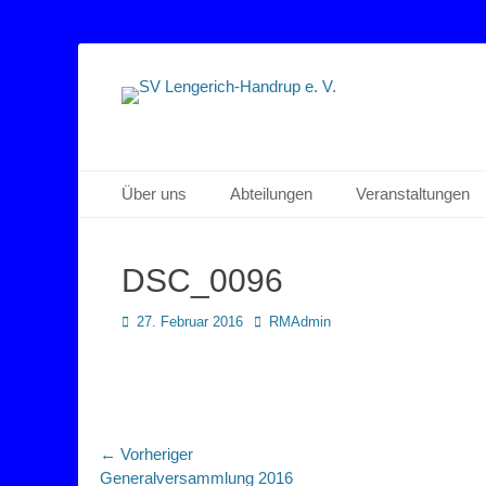
Sportverein Lengerich Handrup
SV Lengerich-Han
Primäres Menü
Zum
Über uns
Abteilungen
Veranstaltungen
Inhalt
springen
DSC_0096
Posted
Autor
27. Februar 2016
RMAdmin
on
Beitragsnavigation
← Vorheriger
Vorheriger
Generalversammlung 2016