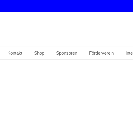
drup e. V.
Kontakt
Shop
Sponsoren
Förderverein
Int