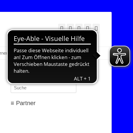
Facebook
Twitter
E-
YouTube
Instagram
Mail
Suchen
erner Bereich
≡ Suchen…
Suchen
nach:
≡ Partner