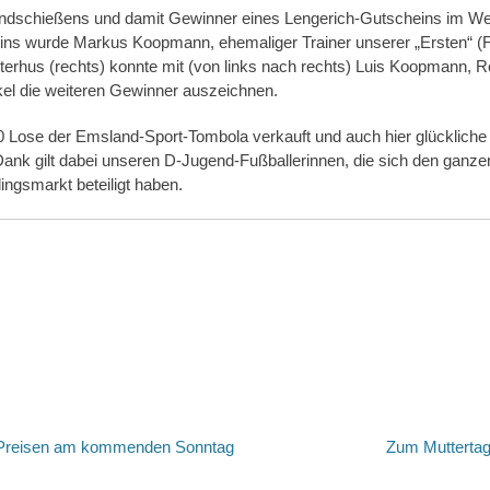
dschießens und damit Gewinner eines Lengerich-Gutscheins im Wer
s wurde Markus Koopmann, ehemaliger Trainer unserer „Ersten“ (Foto
terhus (rechts) konnte mit (von links nach rechts) Luis Koopmann, R
el die weiteren Gewinner auszeichnen.
 Lose der Emsland-Sport-Tombola verkauft und auch hier glückliche 
ank gilt dabei unseren D-Jugend-Fußballerinnen, die sich den ganz
ingsmarkt beteiligt haben.
tion
Nächster
n Preisen am kommenden Sonntag
Zum Muttertag
Beitrag: