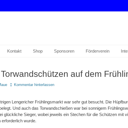
drup e. V.
Kontakt
Shop
Sponsoren
Förderverein
Int
e Torwandschützen auf dem Frühl
Maue
Kommentar hinterlassen
rigen Lengericher Frühlingsmarkt war sehr gut besucht. Die Hüpfbu
 belegt. Und auch das Torwandschießen war bei sonnigem Frühlingswe
i glückliche Sieger, wobei jeweils ein Stechen für die Schützen mit vi
 erforderlich wurde.