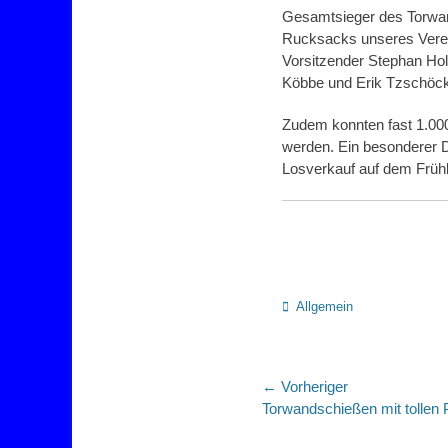
Gesamtsieger des Torwan
Rucksacks unseres Verein
Vorsitzender Stephan Hol
Köbbe und Erik Tzschöck
Zudem konnten fast 1.000
werden. Ein besonderer D
Losverkauf auf dem Frühl
Kategorien
Allgemein
Beitragsnaviga
← Vorheriger
Vorheriger
Torwandschießen mit tolle
Beitrag: