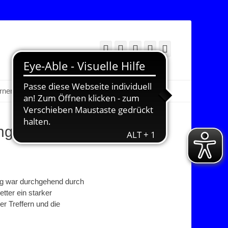
Facebook
Twitter
E-
YouTube
Instagram
Mail
Suchen
erner Bereich
ingsmarkt
rg war durchgehend durch
tter ein starker
er Treffern und die