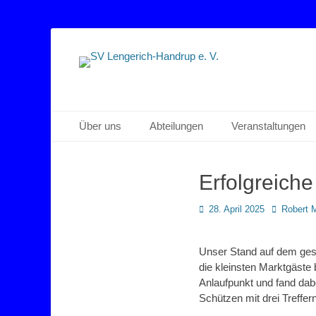
Sportverein Lengerich Handrup
SV Lengerich-Han
Primäres Menü
Zum
Über uns
Abteilungen
Veranstaltungen
Inhalt
springen
Erfolgreich
Posted
Autor
28. April 2025
Robert 
on
Unser Stand auf dem gest
die kleinsten Marktgäste
Anlaufpunkt und fand dabe
Schützen mit drei Treffern