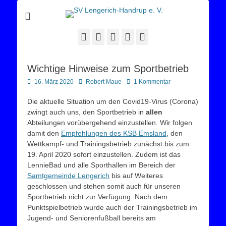
Sportverein Lengerich Handrup
SV Lengerich-
Handrup e. V.
Facebook
Twitter
E-
YouTube
Instagram
Mail
Wichtige Hinweise zum Sportbetrieb
Posted
Autor
16. März 2020
Robert Maue
1 Kommentar
on
Die aktuelle Situation um den Covid19-Virus (Corona)
zwingt auch uns, den Sportbetrieb in
allen
Abteilungen vorübergehend einzustellen. Wir folgen
damit den
Empfehlungen des KSB Emsland
, den
Wettkampf- und Trainingsbetrieb zunächst bis zum
19. April 2020 sofort einzustellen. Zudem ist das
LennieBad und alle Sporthallen im Bereich der
Samtgemeinde Lengerich
bis auf Weiteres
geschlossen und stehen somit auch für unseren
Sportbetrieb nicht zur Verfügung. Nach dem
Punktspielbetrieb wurde auch der Trainingsbetrieb im
Jugend- und Seniorenfußball bereits am